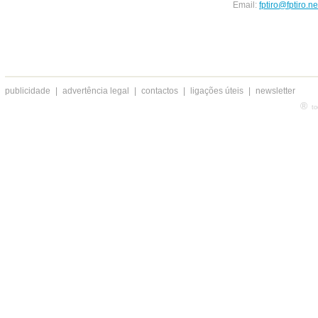
Email:
fptiro@fptiro.ne
publicidade
|
advertência legal
|
contactos
|
ligações úteis
|
newsletter
®
to