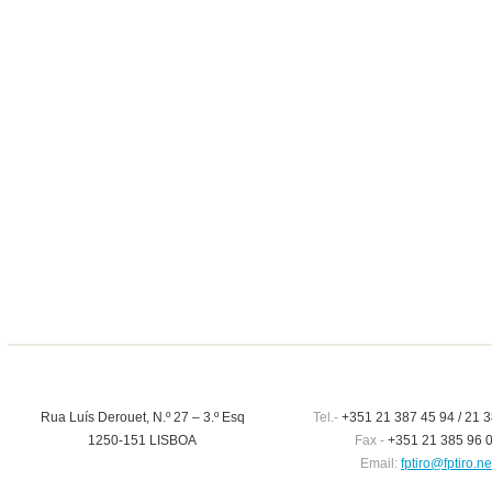
Rua Luís Derouet, N.º 27 – 3.º Esq
Tel.-
+351 21 387 45 94 / 21 3
1250-151 LISBOA
Fax -
+351 21 385 96 
Email:
fptiro@fptiro.ne