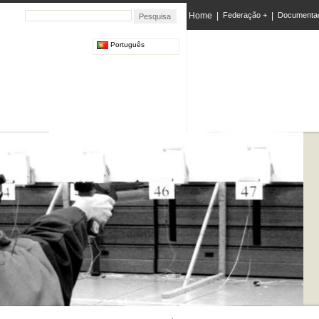
Home
|
Federação +
|
Documenta
Português