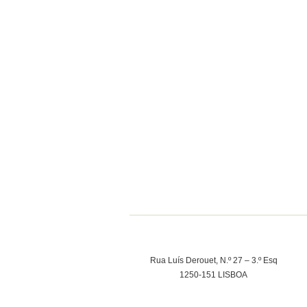
Rua Luís Derouet, N.º 27 – 3.º Esq
1250-151 LISBOA