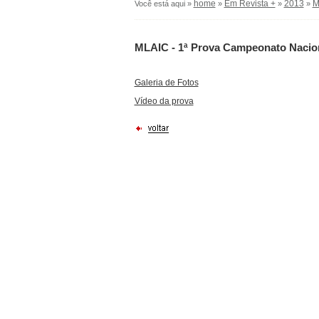
home
Em Revista +
2013
M
Você está aqui »
»
»
»
MLAIC - 1ª Prova Campeonato Nacion
Galeria de Fotos
Vídeo da prova