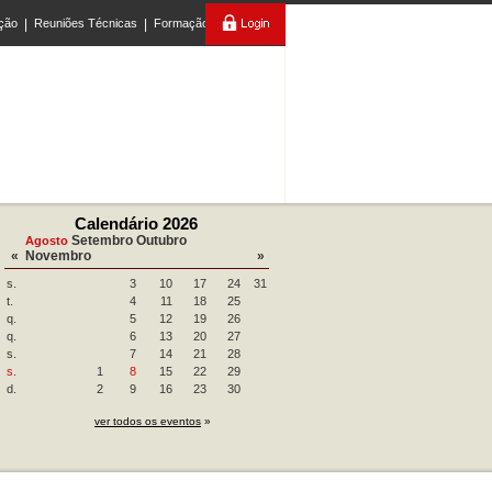
ção
|
Reuniões Técnicas
|
Formação
Calendário 2026
Setembro
Outubro
Agosto
«
Novembro
»
s.
3
10
17
24
31
t.
4
11
18
25
q.
5
12
19
26
q.
6
13
20
27
s.
7
14
21
28
s.
1
8
15
22
29
d.
2
9
16
23
30
ver todos os eventos
»