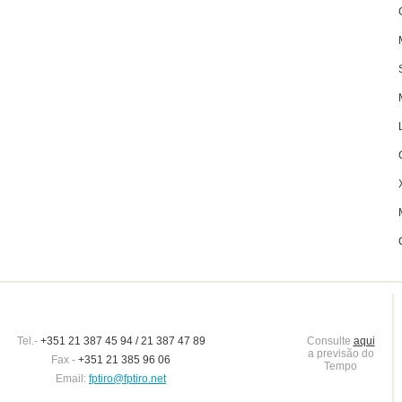
Tel.-
+351 21 387 45 94 / 21 387 47 89
Consulte
aqui
a previsão do
Fax -
+351 21 385 96 06
Tempo
Email:
fptiro@fptiro.net