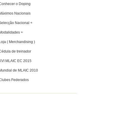
Conhecer o Doping
Máximos Nacionais
Selecção Nacional +
Modalidades +
Loja ( Merchandising )
Cédula de treinador
XVI MLAIC EC 2015
Mundial de MLAIC 2010
Clubes Federados