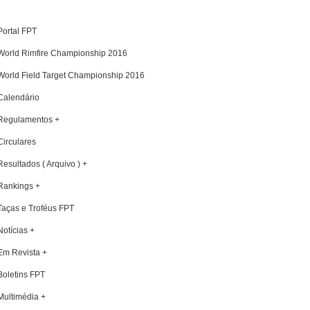
Portal FPT
World Rimfire Championship 2016
World Field Target Championship 2016
Calendário
Regulamentos +
Circulares
Resultados ( Arquivo ) +
Rankings +
Taças e Troféus FPT
Notícias +
Em Revista +
Boletins FPT
Multimédia +