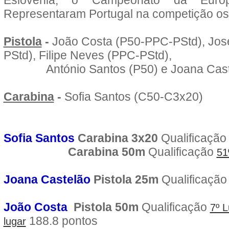
Eslovénia, o Campeonato da Euro
Representaram Portugal na competição os 
Pistola
-
João Costa (P50-PPC-PStd), Jo
PStd), Filipe Neves (PPC-PStd),
António Santos (P50) e Joana Caste
Carabina
-
Sofia Santos (C50-C3x20)
Sofia Santos
C
arabina 3x20
Qualificaçã
Carabina 50m
Qualificação
51
Joana Castelão
Pistola 25m
Qualificaçã
João Costa
Pistola 50m
Qualificação
7º L
188.8 pontos
lugar