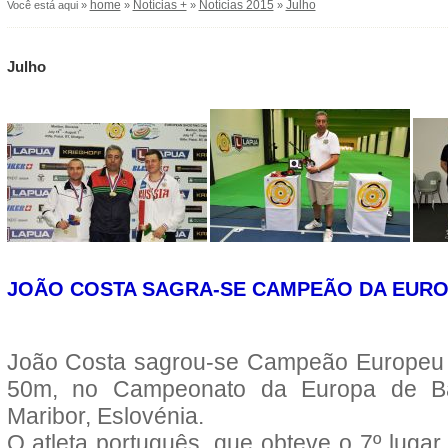
home
Notícias +
Notícias 2015
Julho
Você está aqui »
»
»
»
Julho
JOÃO COSTA SAGRA-SE CAMPEÃO DA EURO
João Costa sagrou-se Campeão Europeu na
50m, no Campeonato da Europa de Ba
Maribor, Eslovénia.
O atleta português, que obteve o 7º lugar