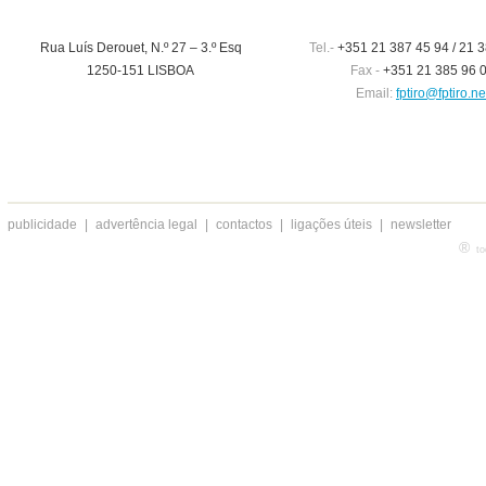
Rua Luís Derouet, N.º 27 – 3.º Esq
Tel.-
+351 21 387 45 94 / 21 3
1250-151 LISBOA
Fax -
+351 21 385 96 
Email:
fptiro@fptiro.ne
publicidade
|
advertência legal
|
contactos
|
ligações úteis
|
newsletter
®
to