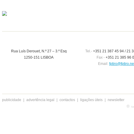
Rua Luís Derouet, N.º 27 – 3.º Esq
Tel.-
+351 21 387 45 94 / 21 3
1250-151 LISBOA
Fax -
+351 21 385 96 
Email:
fptiro@fptiro.ne
publicidade
|
advertência legal
|
contactos
|
ligações úteis
|
newsletter
®
to