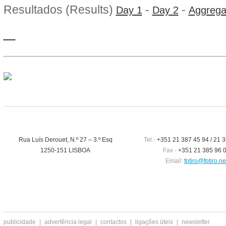
Resultados (Results)
-
-
Day 1
Day 2
Aggrega
Rua Luís Derouet, N.º 27 – 3.º Esq
Tel.-
+351 21 387 45 94 / 21 3
1250-151 LISBOA
Fax -
+351 21 385 96 
Email:
fptiro@fptiro.ne
publicidade
|
advertência legal
|
contactos
|
ligações úteis
|
newsletter