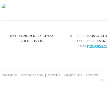
Rua Luís Derouet, N.º 27 – 3.º Esq
Tel.-
+351 21 387 45 94 / 21 3
1250-151 LISBOA
Fax -
+351 21 385 96 
Email:
fptiro@fptiro.ne
publicidade
|
advertência legal
|
contactos
|
ligações úteis
|
newsletter
®
to