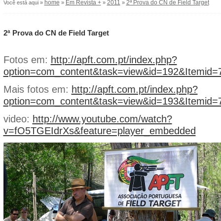
home
Em Revista +
2011
2ª Prova do CN de Field Target
Você está aqui »
»
»
»
2ª Prova do CN de Field Target
Fotos em:
http://apft.com.pt/index.php?
option=com_content&task=view&id=192&Itemid=
Mais fotos em:
http://apft.com.pt/index.php?
option=com_content&task=view&id=193&Itemid=
video:
http://www.youtube.com/watch?
v=fO5TGEIdrXs&feature=player_embedded