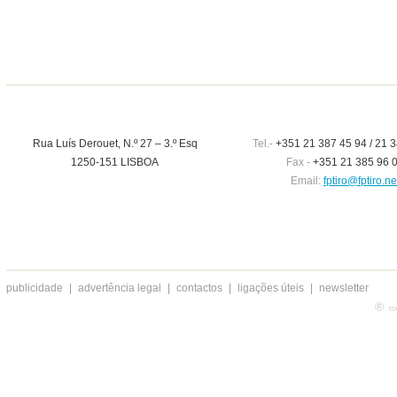
Rua Luís Derouet, N.º 27 – 3.º Esq
Tel.-
+351 21 387 45 94 / 21 3
1250-151 LISBOA
Fax -
+351 21 385 96 
Email:
fptiro@fptiro.ne
publicidade
|
advertência legal
|
contactos
|
ligações úteis
|
newsletter
®
to