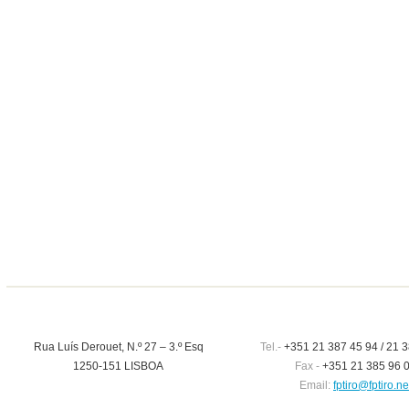
Rua Luís Derouet, N.º 27 – 3.º Esq
Tel.-
+351 21 387 45 94 / 21 3
1250-151 LISBOA
Fax -
+351 21 385 96 
Email:
fptiro@fptiro.ne