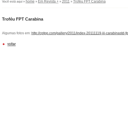
home
Em Revista +
2011
Troféu FPT Carabina
Você está aqui »
»
»
»
Troféu FPT Carabina
Algumas fotos em:
http://cptpp.com/gallery/2011/index-20111119-iii-carabinastd-fp