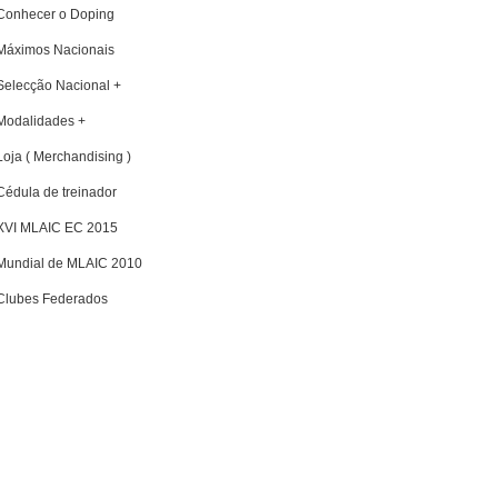
Conhecer o Doping
Máximos Nacionais
Selecção Nacional +
Modalidades +
Loja ( Merchandising )
Cédula de treinador
XVI MLAIC EC 2015
Mundial de MLAIC 2010
Clubes Federados