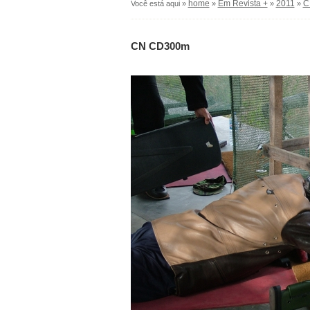
home
Em Revista +
2011
C
Você está aqui »
»
»
»
CN CD300m