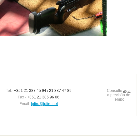
Tel.-
+351 21 387 45 94 / 21 387 47 89
Consulte
aqui
a previsão do
Fax -
+351 21 385 96 06
Tempo
Email:
fptiro@fptiro.net