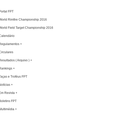
Portal FPT
World Rimfire Championship 2016
World Field Target Championship 2016
Calendário
Regulamentos +
Circulares
Resultados ( Arquivo ) +
Rankings +
Taças e Troféus FPT
Notícias +
Em Revista +
Boletins FPT
Multimédia +