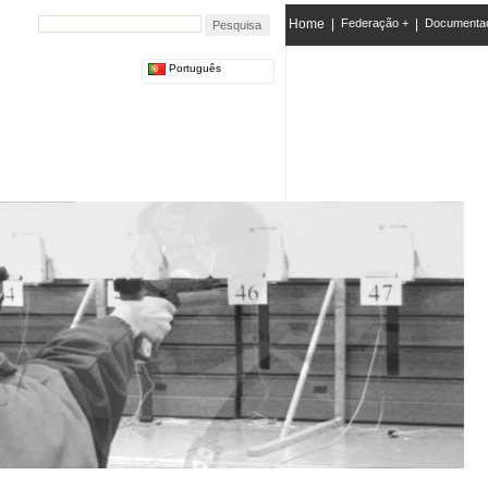
Home
|
Federação +
|
Documenta
Português