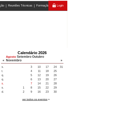
ção
|
Reuniões Técnicas
|
Formação
Calendário 2026
Setembro
Outubro
Agosto
«
Novembro
»
s.
3
10
17
24
31
t.
4
11
18
25
q.
5
12
19
26
q.
6
13
20
27
s.
7
14
21
28
s.
1
8
15
22
29
d.
2
9
16
23
30
ver todos os eventos
»