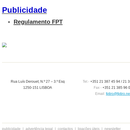
Publicidade
Regulamento FPT
Rua Luís Derouet, N.º 27 – 3.º Esq
Tel.-
+351 21 387 45 94 / 21 3
1250-151 LISBOA
Fax -
+351 21 385 96 
Email:
fptiro@fptiro.ne
publicidade
|
advertência legal
|
contactos
|
ligações úteis
|
newsletter