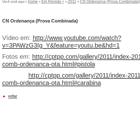
home
Em Revista +
2011
CN Ordenança (Prova Combinada)
Você está aqui »
»
»
»
CN Ordenança (Prova Combinada)
Vídeo em:
http://www.youtube.com/watch?
v=3PAWzG3Ig_Y&feature=youtu.be&hd=1
Fotos em:
http://cptpp.com/gallery/2011/index-
comb-ordenanca-ota.html#pistola
http://cptpp.com/gallery/2011/index-2
comb-ordenanca-ota.html#carabina