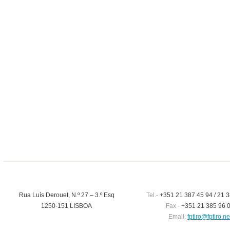
Rua Luís Derouet, N.º 27 – 3.º Esq
Tel.-
+351 21 387 45 94 / 21 3
1250-151 LISBOA
Fax -
+351 21 385 96 
Email:
fptiro@fptiro.ne