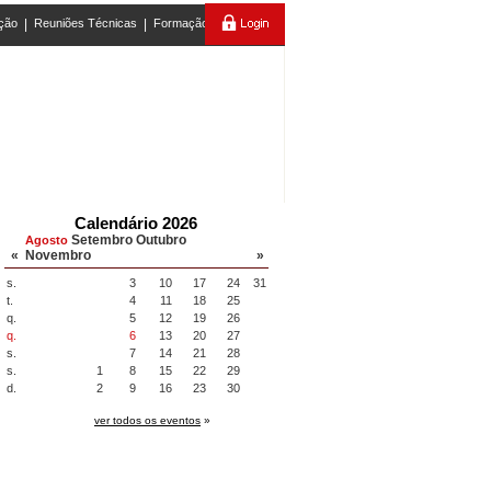
ção
|
Reuniões Técnicas
|
Formação
Calendário 2026
Setembro
Outubro
Agosto
«
Novembro
»
s.
3
10
17
24
31
t.
4
11
18
25
q.
5
12
19
26
q.
6
13
20
27
s.
7
14
21
28
s.
1
8
15
22
29
d.
2
9
16
23
30
ver todos os eventos
»