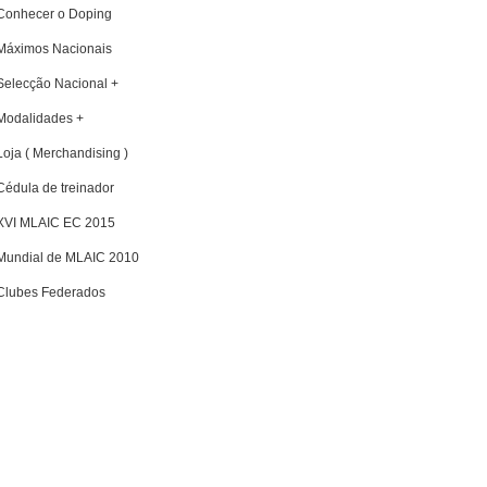
Conhecer o Doping
Máximos Nacionais
Selecção Nacional +
Modalidades +
Loja ( Merchandising )
Cédula de treinador
XVI MLAIC EC 2015
Mundial de MLAIC 2010
Clubes Federados