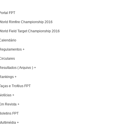
Portal FPT
World Rimfire Championship 2016
World Field Target Championship 2016
Calendário
Regulamentos +
Circulares
Resultados ( Arquivo ) +
Rankings +
Taças e Troféus FPT
Notícias +
Em Revista +
Boletins FPT
Multimédia +