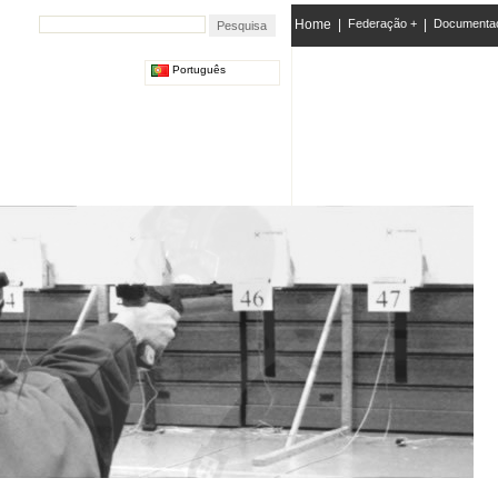
Home
|
Federação +
|
Documenta
Português