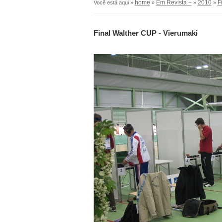
home
Em Revista +
2010
F
Você está aqui »
»
»
»
Final Walther CUP - Vierumaki