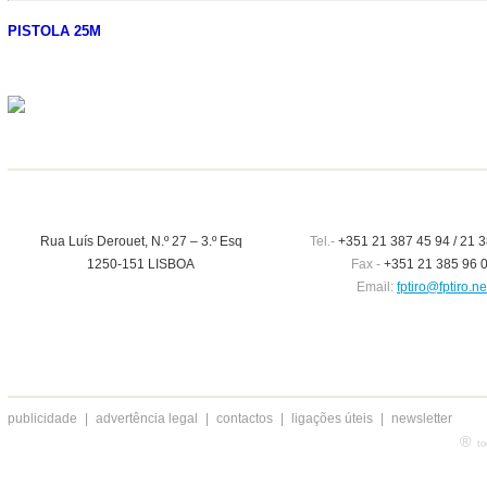
PISTOLA 25M
Rua Luís Derouet, N.º 27 – 3.º Esq
Tel.-
+351 21 387 45 94 / 21 3
1250-151 LISBOA
Fax -
+351 21 385 96 
Email:
fptiro@fptiro.ne
publicidade
|
advertência legal
|
contactos
|
ligações úteis
|
newsletter
®
to