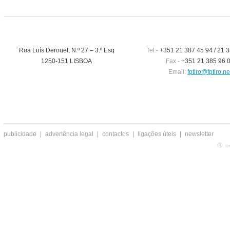
Rua Luís Derouet, N.º 27 – 3.º Esq
Tel.-
+351 21 387 45 94 / 21 3
1250-151 LISBOA
Fax -
+351 21 385 96 
Email:
fptiro@fptiro.ne
publicidade
|
advertência legal
|
contactos
|
ligações úteis
|
newsletter
®
to