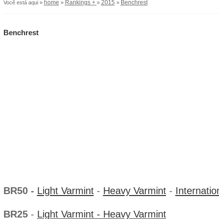
home
Rankings +
2015
Benchrest
Você está aqui »
»
»
»
Benchrest
RANKI
BR50 -
Light Varmint
-
Heavy Varmint
-
Internatio
BR25
-
Light Varmint - Heavy Varmint