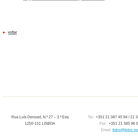
Rua Luís Derouet, N.º 27 – 3.º Esq
Tel.-
+351 21 387 45 94 / 21 3
1250-151 LISBOA
Fax -
+351 21 385 96 
Email:
fptiro@fptiro.ne