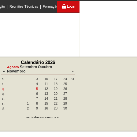
ção
|
Reuniões Técnicas
|
Formação
Calendário 2026
Setembro
Outubro
Agosto
«
Novembro
»
s.
3
10
17
24
31
t.
4
11
18
25
q.
5
12
19
26
q.
6
13
20
27
s.
7
14
21
28
s.
1
8
15
22
29
d.
2
9
16
23
30
ver todos os eventos
»