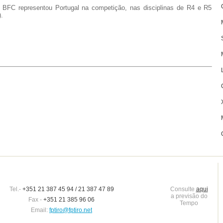
o BFC representou Portugal na competição, nas disciplinas de R4 e R5
.
Tel.-
+351 21 387 45 94 / 21 387 47 89
Consulte
aqui
a previsão do
Fax -
+351 21 385 96 06
Tempo
Email:
fptiro@fptiro.net