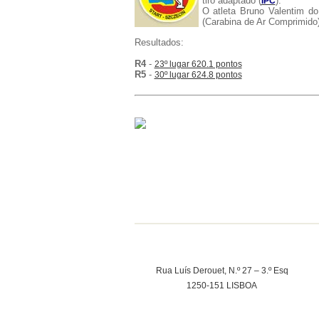
tiro adaptado (
).
IPC
O atleta Bruno Valentim d
(Carabina de Ar Comprimido)
Resultados:
R4
-
23º lugar 620.1 pontos
R5
-
30º lugar 624.8 pontos
Rua Luís Derouet, N.º 27 – 3.º Esq
1250-151 LISBOA