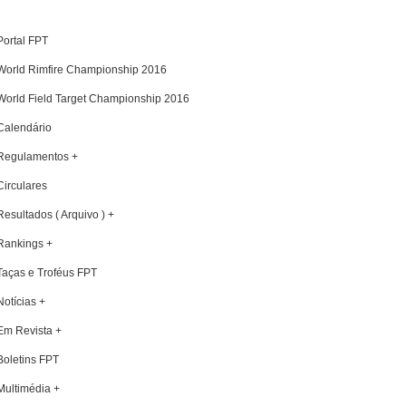
Portal FPT
World Rimfire Championship 2016
World Field Target Championship 2016
Calendário
Regulamentos +
Circulares
Resultados ( Arquivo ) +
Rankings +
Taças e Troféus FPT
Notícias +
Em Revista +
Boletins FPT
Multimédia +