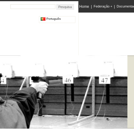
Home
|
Federação +
|
Documenta
Português