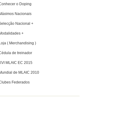
Conhecer o Doping
Máximos Nacionais
Selecção Nacional +
Modalidades +
Loja ( Merchandising )
Cédula de treinador
XVI MLAIC EC 2015
Mundial de MLAIC 2010
Clubes Federados