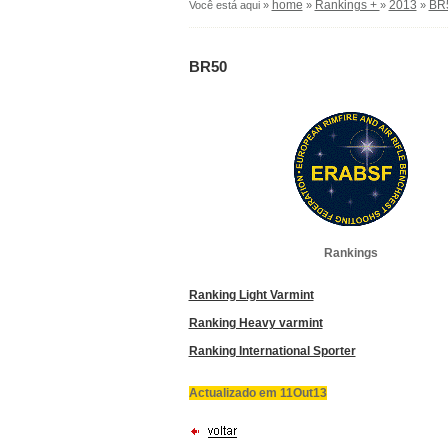
home
Rankings +
2013
BR
Você está aqui »
»
»
»
BR50
Rankings
Ranking Light Varmint
Ranking Heavy varmint
Ranking International Sporter
Actualizado em 11Out13