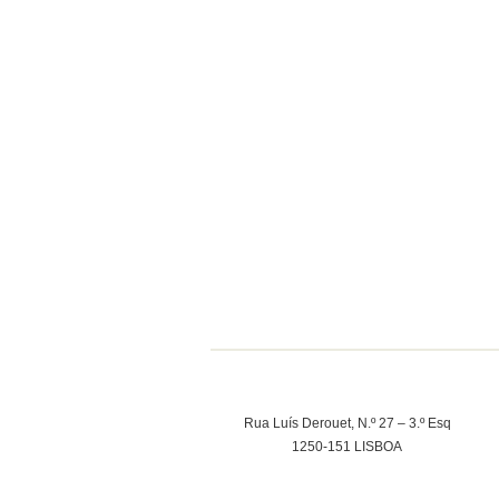
Rua Luís Derouet, N.º 27 – 3.º Esq
1250-151 LISBOA