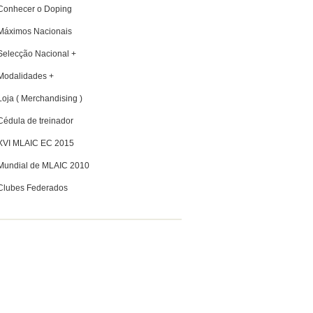
Conhecer o Doping
Máximos Nacionais
Selecção Nacional +
Modalidades +
Loja ( Merchandising )
Cédula de treinador
XVI MLAIC EC 2015
Mundial de MLAIC 2010
Clubes Federados