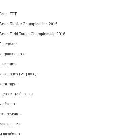
Portal FPT
World Rimfire Championship 2016
World Field Target Championship 2016
Calendário
Regulamentos +
Circulares
Resultados ( Arquivo ) +
Rankings +
Taças e Troféus FPT
Notícias +
Em Revista +
Boletins FPT
Multimédia +