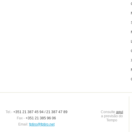
Tel.-
+351 21 387 45 94 / 21 387 47 89
Consulte
aqui
a previsão do
Fax -
+351 21 385 96 06
Tempo
Email:
fptiro@fptiro.net