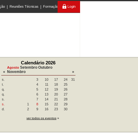
ção
|
Reuniões Técnicas
|
Formação
Calendário 2026
Setembro
Outubro
Agosto
«
Novembro
»
s.
3
10
17
24
31
t.
4
11
18
25
q.
5
12
19
26
q.
6
13
20
27
s.
7
14
21
28
s.
1
8
15
22
29
d.
2
9
16
23
30
ver todos os eventos
»