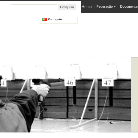
Home
|
Federação +
|
Documenta
Português