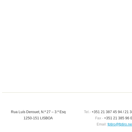
Rua Luís Derouet, N.º 27 – 3.º Esq
Tel.-
+351 21 387 45 94 / 21 3
1250-151 LISBOA
Fax -
+351 21 385 96 
Email:
fptiro@fptiro.ne