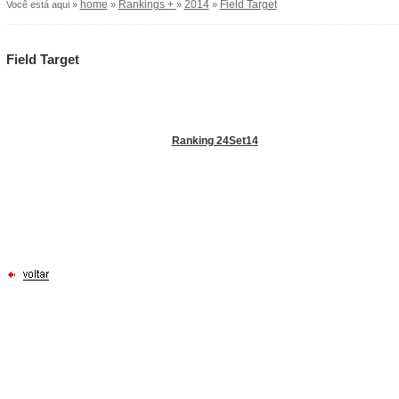
home
Rankings +
2014
Field Target
Você está aqui »
»
»
»
Field Target
Ranking 24Set14