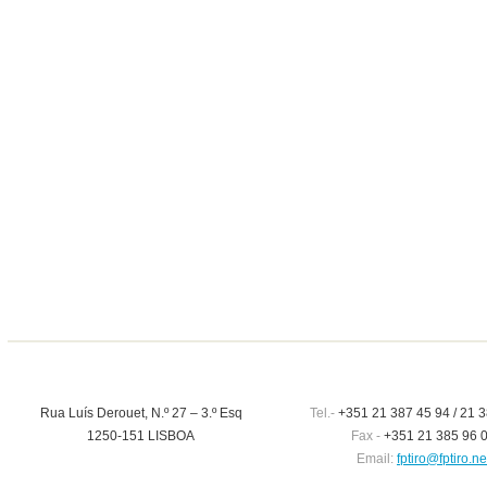
Rua Luís Derouet, N.º 27 – 3.º Esq
Tel.-
+351 21 387 45 94 / 21 3
1250-151 LISBOA
Fax -
+351 21 385 96 
Email:
fptiro@fptiro.ne