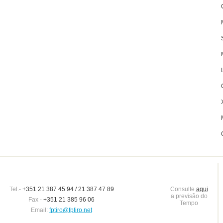
Tel.-
+351 21 387 45 94 / 21 387 47 89
Consulte
aqui
a previsão do
Fax -
+351 21 385 96 06
Tempo
Email:
fptiro@fptiro.net