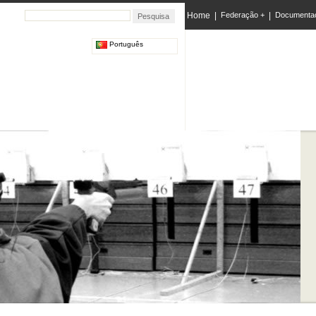
Home
|
Federação +
|
Documenta
Português