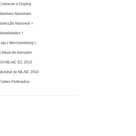
Conhecer o Doping
Máximos Nacionais
Selecção Nacional +
Modalidades +
Loja ( Merchandising )
Cédula de treinador
XVI MLAIC EC 2015
Mundial de MLAIC 2010
Clubes Federados