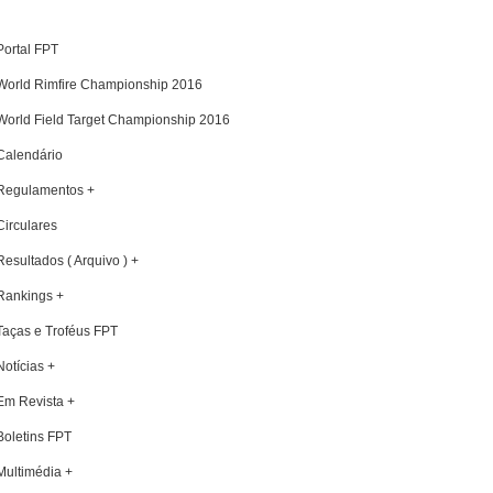
Portal FPT
World Rimfire Championship 2016
World Field Target Championship 2016
Calendário
Regulamentos +
Circulares
Resultados ( Arquivo ) +
Rankings +
Taças e Troféus FPT
Notícias +
Em Revista +
Boletins FPT
Multimédia +