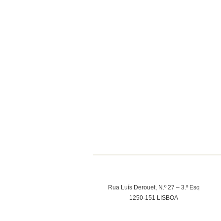
Rua Luís Derouet, N.º 27 – 3.º Esq
1250-151 LISBOA