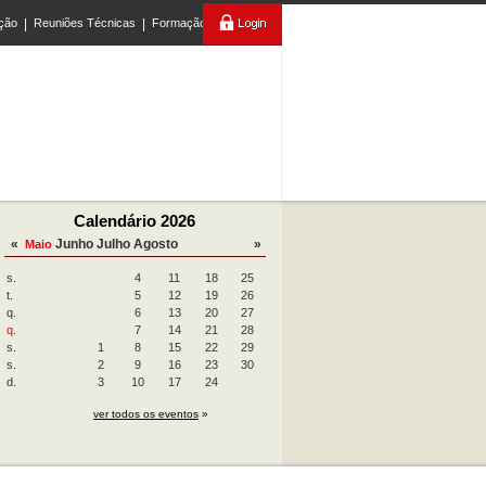
ção
|
Reuniões Técnicas
|
Formação
Calendário 2026
«
Junho
Julho
Agosto
»
Maio
s.
4
11
18
25
t.
5
12
19
26
q.
6
13
20
27
q.
7
14
21
28
s.
1
8
15
22
29
s.
2
9
16
23
30
d.
3
10
17
24
ver todos os eventos
»