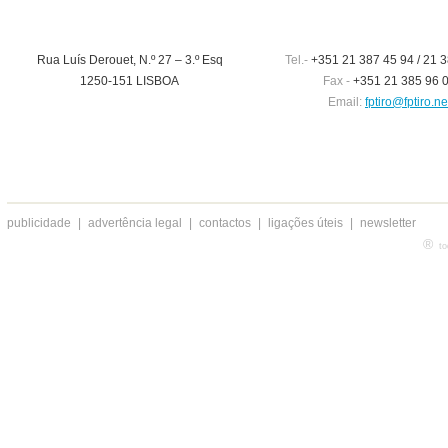
Rua Luís Derouet, N.º 27 – 3.º Esq
Tel.-
+351 21 387 45 94 / 21 3
1250-151 LISBOA
Fax -
+351 21 385 96 
Email:
fptiro@fptiro.ne
publicidade
|
advertência legal
|
contactos
|
ligações úteis
|
newsletter
®
to