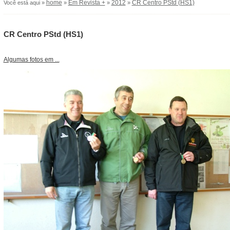
home
Em Revista +
2012
CR Centro PStd (HS1)
Você está aqui »
»
»
»
CR Centro PStd (HS1)
Algumas fotos em ...