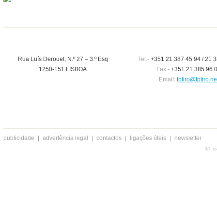
Rua Luís Derouet, N.º 27 – 3.º Esq
Tel.-
+351 21 387 45 94 / 21 3
1250-151 LISBOA
Fax -
+351 21 385 96 
Email:
fptiro@fptiro.ne
publicidade
|
advertência legal
|
contactos
|
ligações úteis
|
newsletter
®
to