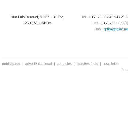
Rua Luís Derouet, N.º 27 – 3.º Esq
Tel.-
+351 21 387 45 94 / 21 3
1250-151 LISBOA
Fax -
+351 21 385 96 
Email:
fptiro@fptiro.ne
publicidade
|
advertência legal
|
contactos
|
ligações úteis
|
newsletter
®
to