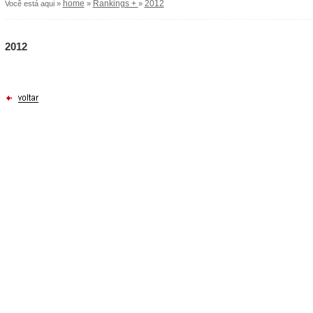
home
Rankings +
2012
Você está aqui »
»
»
2012