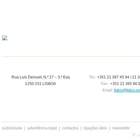
Rua Luís Derouet, N.º 27 – 3.º Esq
Tel.-
+351 21 387 45 94 / 21 3
1250-151 LISBOA
Fax -
+351 21 385 96 
Email:
fptiro@fptiro.ne
publicidade
|
advertência legal
|
contactos
|
ligações úteis
|
newsletter
®
to