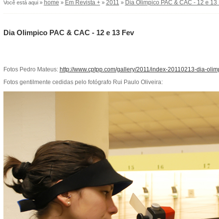
home
Em Revista +
2011
Dia Olimpico PAC & CAC - 12 e 13
Você está aqui »
»
»
»
Dia Olimpico PAC & CAC - 12 e 13 Fev
Fotos Pedro Mateus:
http://www.cptpp.com/gallery/2011/index-20110213-dia-olim
Fotos gentilmente cedidas pelo fotógrafo Rui Paulo Oliveira: