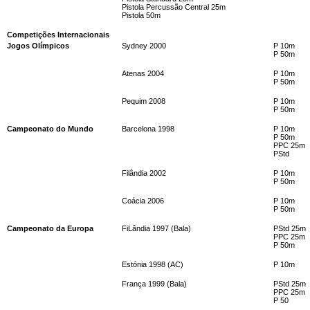
Pistola Percussão Central 25m
Pistola 50m
Competições Internacionais
Jogos Olímpicos
Sydney 2000
P 10m
P 50m
Atenas 2004
P 10m
P 50m
Pequim 2008
P 10m
P 50m
Campeonato do Mundo
Barcelona 1998
P 10m
P 50m
PPC 25m
PStd
Filândia 2002
P 10m
P 50m
Coácia 2006
P 10m
P 50m
Campeonato da Europa
FiLândia 1997 (Bala)
PStd 25m
PPC 25m
P 50m
Estónia 1998 (AC)
P 10m
França 1999 (Bala)
PStd 25m
PPC 25m
P 50