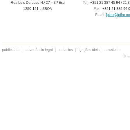
Rua Luís Derouet, N.º 27 – 3.º Esq
Tel.-
+351 21 387 45 94 / 21 3
1250-151 LISBOA
Fax -
+351 21 385 96 
Email:
fptiro@fptiro.ne
publicidade
|
advertência legal
|
contactos
|
ligações úteis
|
newsletter
®
to