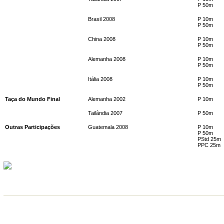
P 50m
Brasil 2008
P 10m
P 50m
China 2008
P 10m
P 50m
Alemanha 2008
P 10m
P 50m
Itália 2008
P 10m
P 50m
Taça do Mundo Final
Alemanha 2002
P 10m
Tailândia 2007
P 50m
Outras Participações
Guatemala 2008
P 10m
P 50m
PStd 25m
PPC 25m