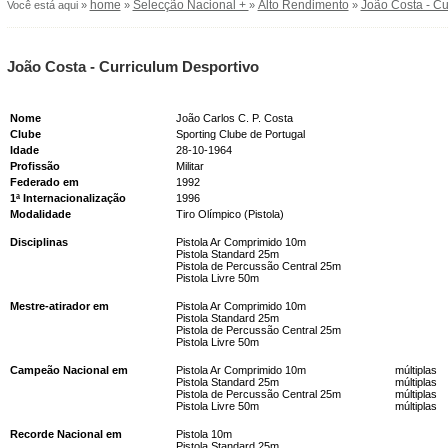
home
Selecção Nacional +
Alto Rendimento
João Costa - Cu
Você está aqui »
»
»
»
João Costa - Curriculum Desportivo
Nome
João Carlos C. P. Costa
Clube
Sporting Clube de Portugal
Idade
28-10-1964
Profissão
Militar
Federado em
1992
1ª Internacionalização
1996
Modalidade
Tiro Olímpico (Pistola)
Disciplinas
Pistola Ar Comprimido 10m
Pistola Standard 25m
Pistola de Percussão Central 25m
Pistola Livre 50m
Mestre-atirador em
Pistola Ar Comprimido 10m
Pistola Standard 25m
Pistola de Percussão Central 25m
Pistola Livre 50m
Campeão Nacional em
Pistola Ar Comprimido 10m
múltiplas
Pistola Standard 25m
múltiplas
Pistola de Percussão Central 25m
múltiplas
Pistola Livre 50m
múltiplas
Recorde Nacional em
Pistola 10m
Pistola Standard 25m