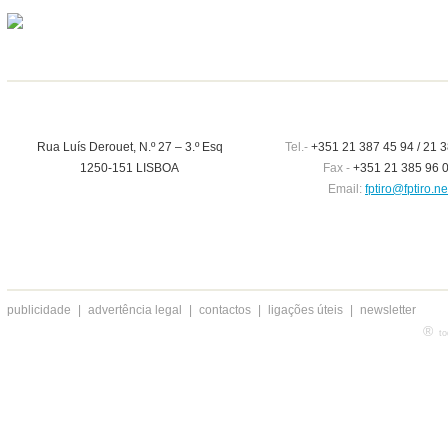
Rua Luís Derouet, N.º 27 – 3.º Esq
Tel.-
+351 21 387 45 94 / 21 3
1250-151 LISBOA
Fax -
+351 21 385 96 
Email:
fptiro@fptiro.ne
publicidade
|
advertência legal
|
contactos
|
ligações úteis
|
newsletter
®
to