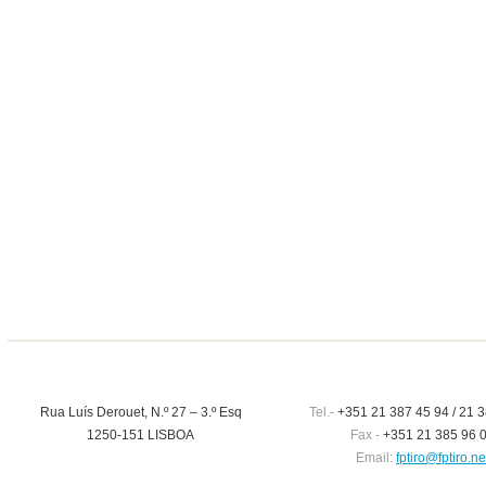
Rua Luís Derouet, N.º 27 – 3.º Esq
Tel.-
+351 21 387 45 94 / 21 3
1250-151 LISBOA
Fax -
+351 21 385 96 
Email:
fptiro@fptiro.ne